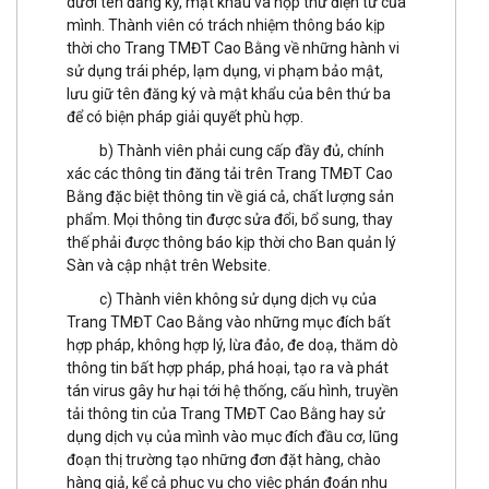
dưới tên đăng ký, mật khẩu và hộp thư điện tử của
mình. Thành viên có trách nhiệm thông báo kịp
thời cho Trang TMĐT Cao Bằng về những hành vi
sử dụng trái phép, lạm dụng, vi phạm bảo mật,
lưu giữ tên đăng ký và mật khẩu của bên thứ ba
để có biện pháp giải quyết phù hợp.
b) Thành viên phải cung cấp đầy đủ, chính
xác các thông tin đăng tải trên Trang TMĐT Cao
Bằng đặc biệt thông tin về giá cả, chất lượng sản
phẩm. Mọi thông tin được sửa đổi, bổ sung, thay
thế phải được thông báo kịp thời cho Ban quản lý
Sàn và cập nhật trên Website.
c) Thành viên không sử dụng dịch vụ của
Trang TMĐT Cao Bằng vào những mục đích bất
hợp pháp, không hợp lý, lừa đảo, đe doạ, thăm dò
thông tin bất hợp pháp, phá hoại, tạo ra và phát
tán virus gây hư hại tới hệ thống, cấu hình, truyền
tải thông tin của Trang TMĐT Cao Bằng hay sử
dụng dịch vụ của mình vào mục đích đầu cơ, lũng
đoạn thị trường tạo những đơn đặt hàng, chào
hàng giả, kể cả phục vụ cho việc phán đoán nhu