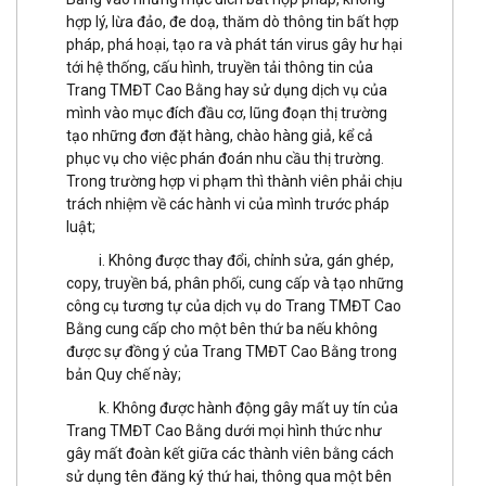
hợp lý, lừa đảo, đe doạ, thăm dò thông tin bất hợp
pháp, phá hoại, tạo ra và phát tán virus gây hư hại
tới hệ thống, cấu hình, truyền tải thông tin của
Trang TMĐT Cao Bằng hay sử dụng dịch vụ của
mình vào mục đích đầu cơ, lũng đoạn thị trường
tạo những đơn đặt hàng, chào hàng giả, kể cả
phục vụ cho việc phán đoán nhu cầu thị trường.
Trong trường hợp vi phạm thì thành viên phải chịu
trách nhiệm về các hành vi của mình trước pháp
luật;
i. Không được thay đổi, chỉnh sửa, gán ghép,
copy, truyền bá, phân phối, cung cấp và tạo những
công cụ tương tự của dịch vụ do Trang TMĐT Cao
Bằng cung cấp cho một bên thứ ba nếu không
được sự đồng ý của Trang TMĐT Cao Bằng trong
bản Quy chế này;
k. Không được hành động gây mất uy tín của
Trang TMĐT Cao Bằng dưới mọi hình thức như
gây mất đoàn kết giữa các thành viên bằng cách
sử dụng tên đăng ký thứ hai, thông qua một bên