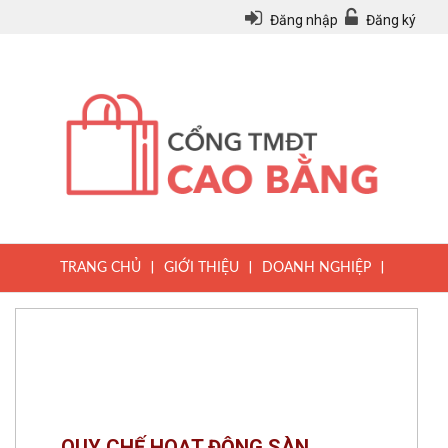
Đăng nhập
Đăng ký
|
|
|
TRANG CHỦ
GIỚI THIỆU
DOANH NGHIỆP
|
|
|
SẢN PHẨM
TIN TỨC
QUY CHẾ
|
VĂN BẢN PHÁP LUẬT
HƯỚNG DẪN ĐĂNG KÝ THÀNH VIÊN
QUY CHẾ HOẠT ĐỘNG SÀN