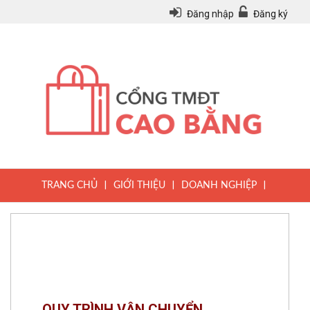
Đăng nhập
Đăng ký
|
|
|
TRANG CHỦ
GIỚI THIỆU
DOANH NGHIỆP
|
|
|
SẢN PHẨM
TIN TỨC
QUY CHẾ
|
VĂN BẢN PHÁP LUẬT
HƯỚNG DẪN ĐĂNG KÝ THÀNH VIÊN
QUY TRÌNH VẬN CHUYỂN