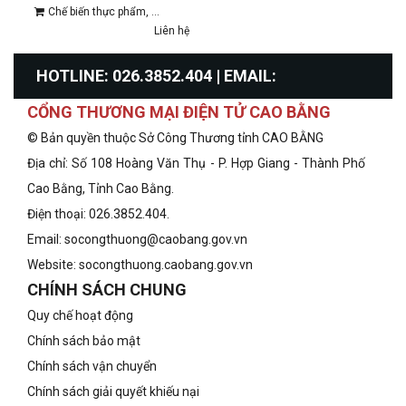
Chế biến thực phẩm, ...
Liên hệ
HOTLINE: 026.3852.404 | EMAIL:
CỔNG THƯƠNG MẠI ĐIỆN TỬ CAO BẰNG
info@congthuongcaobang.gov.vn
© Bản quyền thuộc Sở Công Thương tỉnh CAO BẰNG
Địa chỉ: Số 108 Hoàng Văn Thụ - P. Hợp Giang - Thành Phố
Cao Bằng, Tỉnh Cao Bằng.
Điện thoại: 026.3852.404.
Email: socongthuong@caobang.gov.vn
Website:
socongthuong.caobang.gov.vn
CHÍNH SÁCH CHUNG
Quy chế hoạt động
Chính sách bảo mật
Chính sách vận chuyển
Chính sách giải quyết khiếu nại