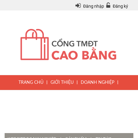
Đăng nhập
Đăng ký
|
|
|
TRANG CHỦ
GIỚI THIỆU
DOANH NGHIỆP
|
|
|
SẢN PHẨM
TIN TỨC
QUY CHẾ
|
VĂN BẢN PHÁP LUẬT
HƯỚNG DẪN ĐĂNG KÝ THÀNH VIÊN