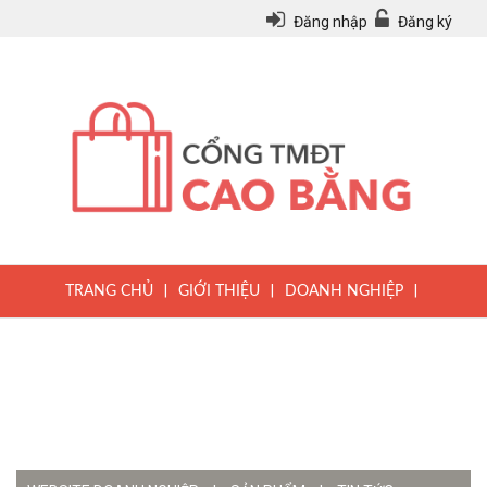
Đăng nhập
Đăng ký
|
|
|
TRANG CHỦ
GIỚI THIỆU
DOANH NGHIỆP
|
|
|
SẢN PHẨM
TIN TỨC
QUY CHẾ
|
VĂN BẢN PHÁP LUẬT
HƯỚNG DẪN ĐĂNG KÝ THÀNH VIÊN