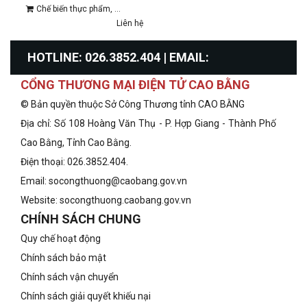
Chế biến thực phẩm, ...
Liên hệ
HOTLINE: 026.3852.404 | EMAIL:
CỔNG THƯƠNG MẠI ĐIỆN TỬ CAO BẰNG
info@congthuongcaobang.gov.vn
© Bản quyền thuộc Sở Công Thương tỉnh CAO BẰNG
Địa chỉ: Số 108 Hoàng Văn Thụ - P. Hợp Giang - Thành Phố
Cao Bằng, Tỉnh Cao Bằng.
Điện thoại: 026.3852.404.
Email: socongthuong@caobang.gov.vn
Website:
socongthuong.caobang.gov.vn
CHÍNH SÁCH CHUNG
Quy chế hoạt động
Chính sách bảo mật
Chính sách vận chuyển
Chính sách giải quyết khiếu nại