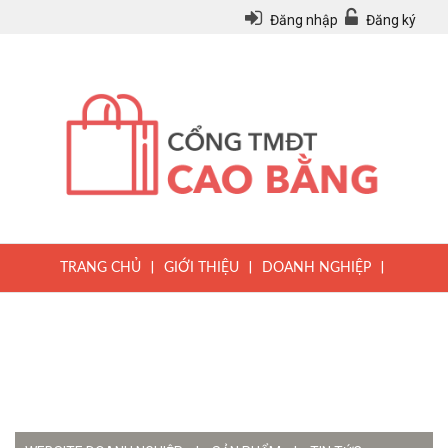
Đăng nhập
Đăng ký
|
|
|
TRANG CHỦ
GIỚI THIỆU
DOANH NGHIỆP
|
|
|
SẢN PHẨM
TIN TỨC
QUY CHẾ
|
VĂN BẢN PHÁP LUẬT
HƯỚNG DẪN ĐĂNG KÝ THÀNH VIÊN