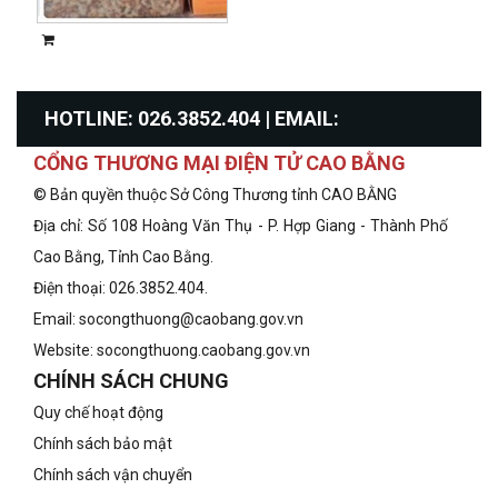
HOTLINE: 026.3852.404 | EMAIL:
CỔNG THƯƠNG MẠI ĐIỆN TỬ CAO BẰNG
info@congthuongcaobang.gov.vn
© Bản quyền thuộc Sở Công Thương tỉnh CAO BẰNG
Địa chỉ: Số 108 Hoàng Văn Thụ - P. Hợp Giang - Thành Phố
Cao Bằng, Tỉnh Cao Bằng.
Điện thoại: 026.3852.404.
Email: socongthuong@caobang.gov.vn
Website:
socongthuong.caobang.gov.vn
CHÍNH SÁCH CHUNG
Quy chế hoạt động
Chính sách bảo mật
Chính sách vận chuyển