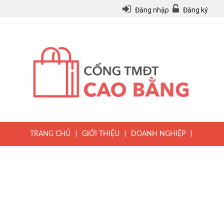
Đăng nhập
Đăng ký
|
|
|
TRANG CHỦ
GIỚI THIỆU
DOANH NGHIỆP
|
|
|
SẢN PHẨM
TIN TỨC
QUY CHẾ
|
VĂN BẢN PHÁP LUẬT
HƯỚNG DẪN ĐĂNG KÝ THÀNH VIÊN