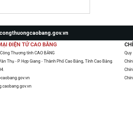
o@congthuongcaobang.gov.vn
ẠI ĐIỆN TỬ CAO BẰNG
CH
 Công Thương tỉnh CAO BẰNG
Quy 
Văn Thụ - P. Hợp Giang - Thành Phố Cao Bằng, Tỉnh Cao Bằng.
Chín
04.
Chín
caobang.gov.vn
Chín
.caobang.gov.vn