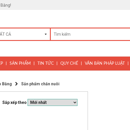
 Bằng!
|
|
|
|
|
ỆP
SẢN PHẨM
TIN TỨC
QUY CHẾ
VĂN BẢN PHÁP LUẬT
o Bằng
Sản phẩm chăn nuôi
Sắp xếp theo