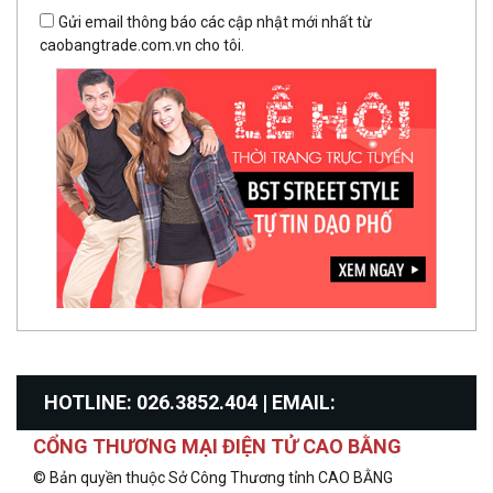
Gửi email thông báo các cập nhật mới nhất từ
caobangtrade.com.vn cho tôi.
HOTLINE: 026.3852.404 | EMAIL:
CỔNG THƯƠNG MẠI ĐIỆN TỬ CAO BẰNG
info@congthuongcaobang.gov.vn
© Bản quyền thuộc Sở Công Thương tỉnh CAO BẰNG