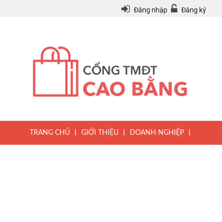
Đăng nhập
Đăng ký
|
|
|
TRANG CHỦ
GIỚI THIỆU
DOANH NGHIỆP
|
|
|
SẢN PHẨM
TIN TỨC
QUY CHẾ
|
VĂN BẢN PHÁP LUẬT
HƯỚNG DẪN ĐĂNG KÝ THÀNH VIÊN