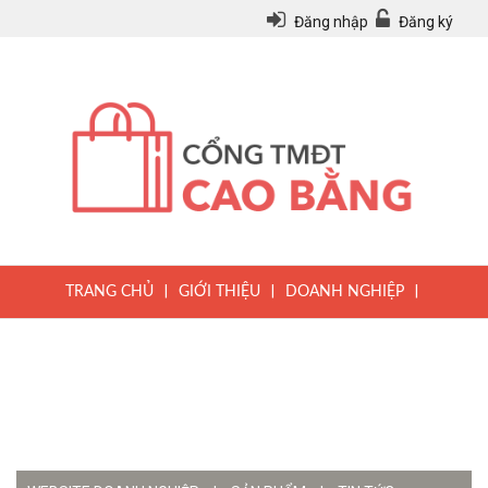
Đăng nhập
Đăng ký
|
|
|
TRANG CHỦ
GIỚI THIỆU
DOANH NGHIỆP
|
|
|
SẢN PHẨM
TIN TỨC
QUY CHẾ
|
VĂN BẢN PHÁP LUẬT
HƯỚNG DẪN ĐĂNG KÝ THÀNH VIÊN