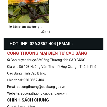
Sản phẩm đặc trưng ...
Liên hệ
HOTLINE: 026.3852.404 | EMAIL:
CỔNG THƯƠNG MẠI ĐIỆN TỬ CAO BẰNG
info@congthuongcaobang.gov.vn
© Bản quyền thuộc Sở Công Thương tỉnh CAO BẰNG
Địa chỉ: Số 108 Hoàng Văn Thụ - P. Hợp Giang - Thành Phố
Cao Bằng, Tỉnh Cao Bằng.
Điện thoại: 026.3852.404.
Email: socongthuong@caobang.gov.vn
Website:
socongthuong.caobang.gov.vn
CHÍNH SÁCH CHUNG
Quy chế hoạt động