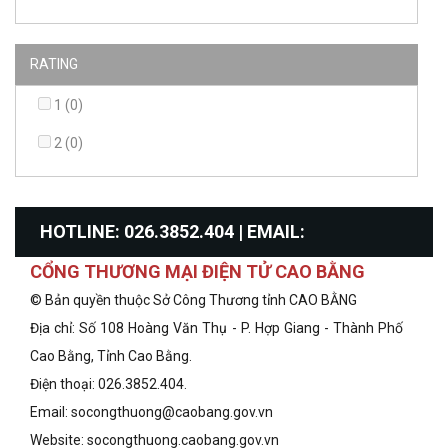
RATING
1 (0)
2 (0)
HOTLINE: 026.3852.404 | EMAIL:
CỔNG THƯƠNG MẠI ĐIỆN TỬ CAO BẰNG
info@congthuongcaobang.gov.vn
© Bản quyền thuộc Sở Công Thương tỉnh CAO BẰNG
Địa chỉ: Số 108 Hoàng Văn Thụ - P. Hợp Giang - Thành Phố
Cao Bằng, Tỉnh Cao Bằng.
Điện thoại: 026.3852.404.
Email: socongthuong@caobang.gov.vn
Website:
socongthuong.caobang.gov.vn