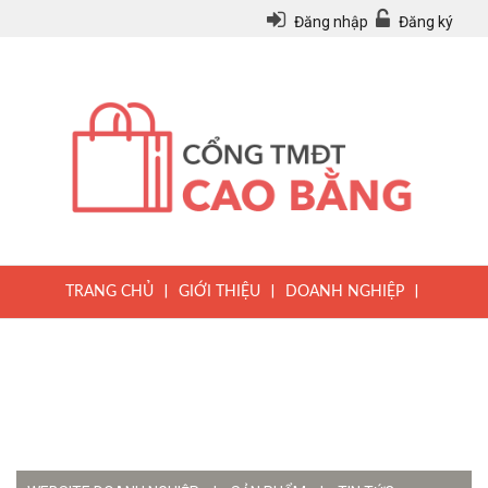
Đăng nhập
Đăng ký
|
|
|
TRANG CHỦ
GIỚI THIỆU
DOANH NGHIỆP
|
|
|
SẢN PHẨM
TIN TỨC
QUY CHẾ
|
VĂN BẢN PHÁP LUẬT
HƯỚNG DẪN ĐĂNG KÝ THÀNH VIÊN