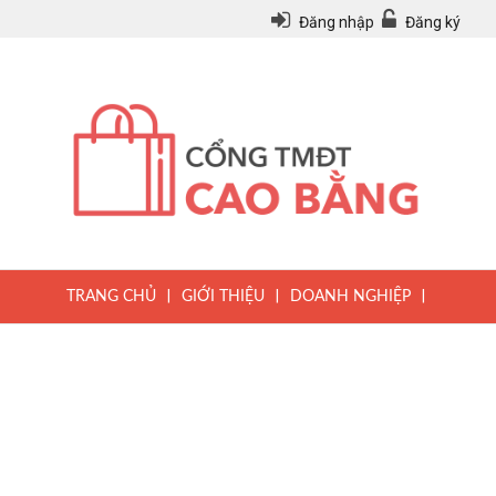
Đăng nhập
Đăng ký
|
|
|
TRANG CHỦ
GIỚI THIỆU
DOANH NGHIỆP
|
|
|
SẢN PHẨM
TIN TỨC
QUY CHẾ
|
VĂN BẢN PHÁP LUẬT
HƯỚNG DẪN ĐĂNG KÝ THÀNH VIÊN