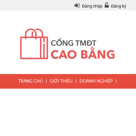
Đăng nhập
Đăng ký
|
|
|
TRANG CHỦ
GIỚI THIỆU
DOANH NGHIỆP
|
|
|
SẢN PHẨM
TIN TỨC
QUY CHẾ
|
VĂN BẢN PHÁP LUẬT
HƯỚNG DẪN ĐĂNG KÝ THÀNH VIÊN