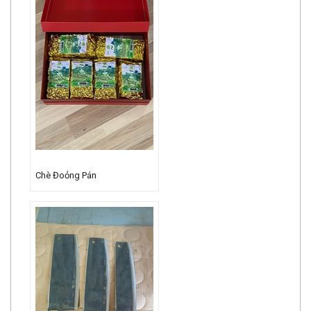
Chè Đoỏng Pán