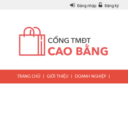
Đăng nhập
Đăng ký
|
|
|
TRANG CHỦ
GIỚI THIỆU
DOANH NGHIỆP
|
|
|
SẢN PHẨM
TIN TỨC
QUY CHẾ
|
VĂN BẢN PHÁP LUẬT
HƯỚNG DẪN ĐĂNG KÝ THÀNH VIÊN