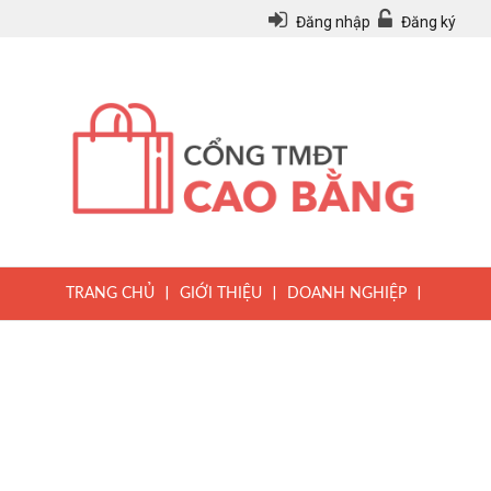
Đăng nhập
Đăng ký
|
|
|
TRANG CHỦ
GIỚI THIỆU
DOANH NGHIỆP
|
|
|
SẢN PHẨM
TIN TỨC
QUY CHẾ
|
VĂN BẢN PHÁP LUẬT
HƯỚNG DẪN ĐĂNG KÝ THÀNH VIÊN