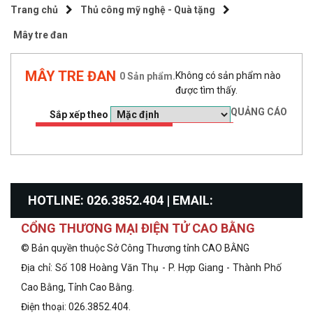
Trang chủ
Thủ công mỹ nghệ - Quà tặng
Mây tre đan
MÂY TRE ĐAN
Không có sản phẩm nào
0
Sản phẩm.
được tìm thấy.
QUẢNG CÁO
Sắp xếp theo
HOTLINE: 026.3852.404 | EMAIL:
CỔNG THƯƠNG MẠI ĐIỆN TỬ CAO BẰNG
info@congthuongcaobang.gov.vn
© Bản quyền thuộc Sở Công Thương tỉnh CAO BẰNG
Địa chỉ: Số 108 Hoàng Văn Thụ - P. Hợp Giang - Thành Phố
Cao Bằng, Tỉnh Cao Bằng.
Điện thoại: 026.3852.404.