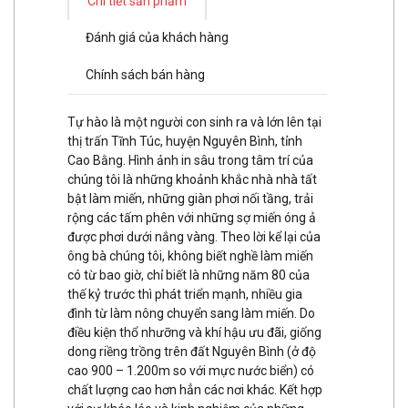
Chi tiết sản phẩm
Đánh giá của khách hàng
Chính sách bán hàng
Tự hào là một người con sinh ra và lớn lên tại
thị trấn Tĩnh Túc, huyện Nguyên Bình, tỉnh
Cao Bằng. Hình ảnh in sâu trong tâm trí của
chúng tôi là những khoảnh khắc nhà nhà tất
bật làm miến, những giàn phơi nối tầng, trải
rộng các tấm phên với những sợ miến óng ả
được phơi dưới nắng vàng. Theo lời kể lại của
ông bà chúng tôi, không biết nghề làm miến
có từ bao giờ, chỉ biết là những năm 80 của
thế kỷ trước thì phát triển mạnh, nhiều gia
đình từ làm nông chuyển sang làm miến. Do
điều kiện thổ nhưỡng và khí hậu ưu đãi, giống
dong riềng trồng trên đất Nguyên Bình (ở độ
cao 900 – 1.200m so với mực nước biển) có
chất lượng cao hơn hẳn các nơi khác. Kết hợp