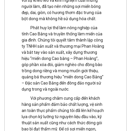
với sự khéo léo và kinh nghiệm của những
người làm, đã tạo nên những sợi miến bóng
đẹp, dai, giòn, có hương thơm đặc trưng của
bột dong mà không hề sử dụng hóa chất.
Phát huy lợi thế làm nông nghiệp của
tỉnh Cao Bằng và truyền thống làm miến của
gia đình. Chúng tôi quyết tâm thành lập công
ty TNHH sản xuất và thương mại Phan Hoàng
và bắt tay vào sản xuất, xây dựng thương
hiệu “miến dong Cao bằng – Phan Hoàng”,
góp phần xóa đói, giảm nghèo cho đồng bào
trồng dong riềng và mong muốn giới thiệu,
quảng bá thương hiệu “miến dong Cao Bằng”
– Đặc sản Cao Bằng đến đông đảo người sử
dụng trong và ngoài nước.
Với phương châm cung cấp đến khách
hàng sản phẩm đảm bảo chất lượng, vệ sinh
an toàn thực phẩm chúng tôi đã lên kế hoạch
lựa chọn kỹ lưỡng từ nguyên liệu đầu vào, kỹ
thuật sản xuất cũng như cách thức đóng gói
bao bì đạt thẩm mỹ. Để có sợi miến ngon,