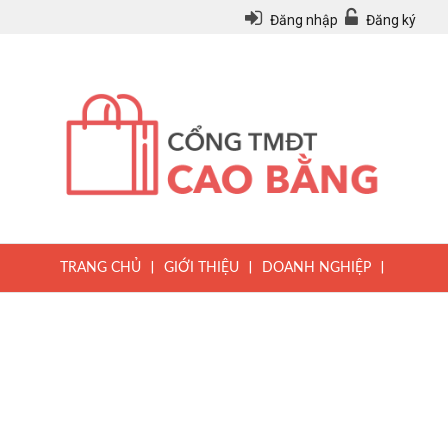
Đăng nhập
Đăng ký
|
|
|
TRANG CHỦ
GIỚI THIỆU
DOANH NGHIỆP
|
|
|
SẢN PHẨM
TIN TỨC
QUY CHẾ
|
VĂN BẢN PHÁP LUẬT
HƯỚNG DẪN ĐĂNG KÝ THÀNH VIÊN