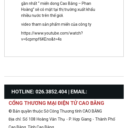
gần nhất “ miến dong Cao Bằng – Phan
Hoàng” sẽ có mặt tại thị trường xuất khẩu
nhiều nước trên thế giới.
video tham sản phẩm miến của công ty
https://www.youtube.com/watch?
v=6cpmpf6KEno&t=4s
HOTLINE: 026.3852.404 | EMAIL:
CỔNG THƯƠNG MẠI ĐIỆN TỬ CAO BẰNG
info@congthuongcaobang.gov.vn
© Bản quyền thuộc Sở Công Thương tỉnh CAO BẰNG
Địa chỉ: Số 108 Hoàng Văn Thụ - P. Hợp Giang - Thành Phố
Cao Bằng, Tỉnh Cao Bằng.