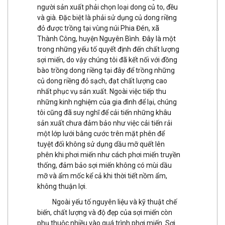
người sản xuất phải chọn loại dong củ to, đều
và già. Đặc biệt là phải sử dụng củ dong riềng
đỏ được trồng tại vùng núi Phia Đén, xã
Thành Công, huyện Nguyên Bình. Đây là một
trong những yếu tố quyết định đến chất lượng
sợi miến, do vậy chúng tôi đã kết nối với đồng
bào trồng dong riềng tại đây để trồng những
củ dong riềng đỏ sạch, đạt chất lượng cao
nhất phục vụ sản xuất. Ngoài việc tiếp thu
những kinh nghiệm của gia đình để lại, chúng
tôi cũng đã suy nghĩ để cải tiến những khâu
sản xuất chưa đảm bảo như việc cải tiến rải
một lớp lưới bằng cước trên mặt phên để
tuyệt đối không sử dụng dầu mỡ quết lên
phên khi phơi miến như cách phơi miến truyền
thống, đảm bảo sợi miến không có mùi dầu
mỡ và ẩm mốc kể cả khi thời tiết nồm ẩm,
không thuận lợi.
Ngoài yếu tố nguyên liệu và kỹ thuật chế
biến, chất lượng và độ đẹp của sợi miến còn
phụ thuộc nhiều vào quá trình phơi miến. Sợi