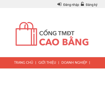
Đăng nhập
Đăng ký
|
|
|
TRANG CHỦ
GIỚI THIỆU
DOANH NGHIỆP
|
|
|
SẢN PHẨM
TIN TỨC
QUY CHẾ
|
VĂN BẢN PHÁP LUẬT
HƯỚNG DẪN ĐĂNG KÝ THÀNH VIÊN