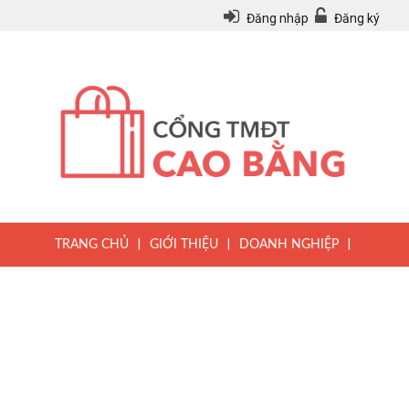
Đăng nhập
Đăng ký
|
|
|
TRANG CHỦ
GIỚI THIỆU
DOANH NGHIỆP
|
|
|
SẢN PHẨM
TIN TỨC
QUY CHẾ
|
VĂN BẢN PHÁP LUẬT
HƯỚNG DẪN ĐĂNG KÝ THÀNH VIÊN