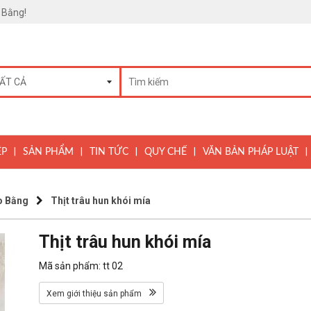
 Bằng!
|
|
|
|
|
ỆP
SẢN PHẨM
TIN TỨC
QUY CHẾ
VĂN BẢN PHÁP LUẬT
o Bằng
Thịt trâu hun khói mía
Thịt trâu hun khói mía
Mã sản phẩm: tt 02
Xem giới thiệu sản phẩm