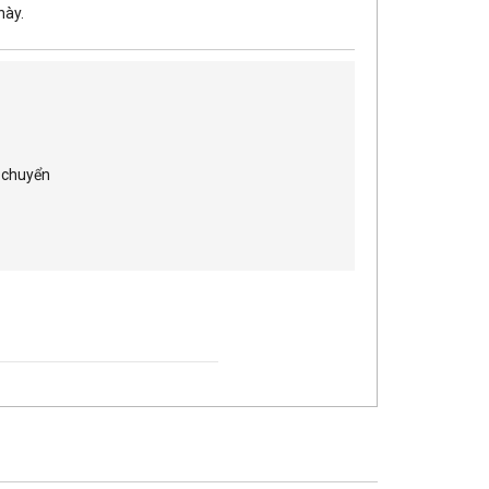
này.
n chuyển