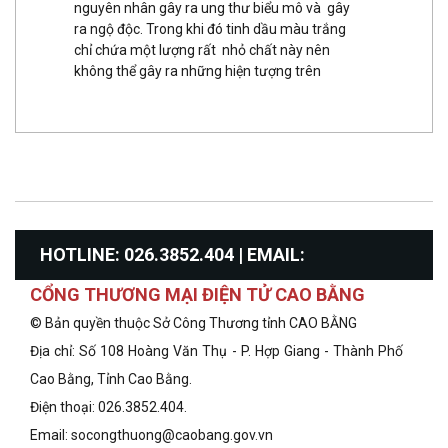
nguyên nhân gây ra ung thư biểu mô và gây
ra ngộ độc. Trong khi đó tinh dầu màu trắng
chỉ chứa một lượng rất nhỏ chất này nên
không thể gây ra những hiện tượng trên
HOTLINE: 026.3852.404 | EMAIL:
CỔNG THƯƠNG MẠI ĐIỆN TỬ CAO BẰNG
info@congthuongcaobang.gov.vn
© Bản quyền thuộc Sở Công Thương tỉnh CAO BẰNG
Địa chỉ: Số 108 Hoàng Văn Thụ - P. Hợp Giang - Thành Phố
Cao Bằng, Tỉnh Cao Bằng.
Điện thoại: 026.3852.404.
Email: socongthuong@caobang.gov.vn