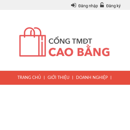
Đăng nhập
Đăng ký
|
|
|
TRANG CHỦ
GIỚI THIỆU
DOANH NGHIỆP
|
|
|
SẢN PHẨM
TIN TỨC
QUY CHẾ
|
VĂN BẢN PHÁP LUẬT
HƯỚNG DẪN ĐĂNG KÝ THÀNH VIÊN