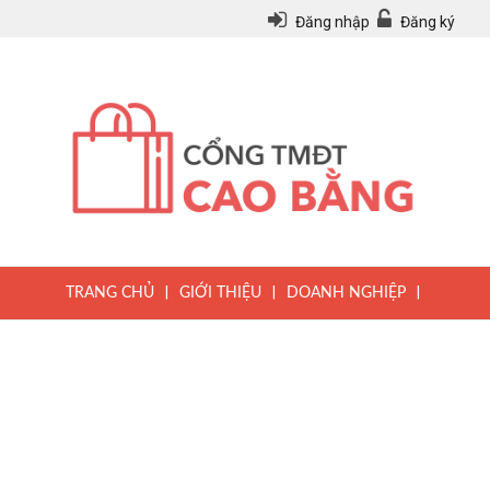
Đăng nhập
Đăng ký
|
|
|
TRANG CHỦ
GIỚI THIỆU
DOANH NGHIỆP
|
|
|
SẢN PHẨM
TIN TỨC
QUY CHẾ
|
VĂN BẢN PHÁP LUẬT
HƯỚNG DẪN ĐĂNG KÝ THÀNH VIÊN