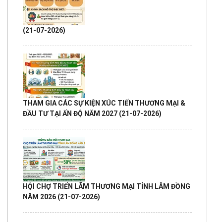
(21-07-2026)
THAM GIA CÁC SỰ KIỆN XÚC TIẾN THƯƠNG MẠI &
ĐẦU TƯ TẠI ẤN ĐỘ NĂM 2027
(21-07-2026)
HỘI CHỢ TRIỂN LÃM THƯƠNG MẠI TỈNH LÂM ĐỒNG
NĂM 2026
(21-07-2026)