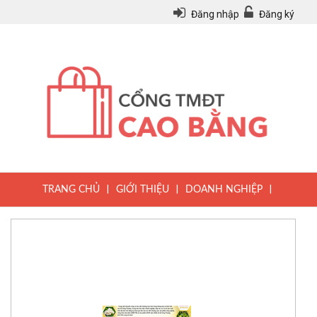
Đăng nhập
Đăng ký
|
|
|
TRANG CHỦ
GIỚI THIỆU
DOANH NGHIỆP
|
|
|
SẢN PHẨM
TIN TỨC
QUY CHẾ
|
VĂN BẢN PHÁP LUẬT
HƯỚNG DẪN ĐĂNG KÝ THÀNH VIÊN