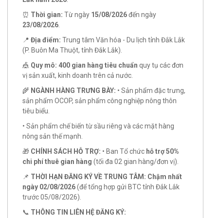
⏰
Thời gian:
Từ ngày
15/08/2026
đến ngày
23/08/2026
.
📍
Địa điểm:
Trung tâm Văn hóa - Du lịch tỉnh Đắk Lắk
(P. Buôn Ma Thuột, tỉnh Đắk Lắk).
🎪
Quy mô:
400 gian hàng tiêu chuẩn
quy tụ các đơn
vị sản xuất, kinh doanh trên cả nước.
🌾
NGÀNH HÀNG TRƯNG BÀY:
• Sản phẩm đặc trưng,
sản phẩm OCOP, sản phẩm công nghiệp nông thôn
tiêu biểu.
• Sản phẩm chế biến từ sầu riêng và các mặt hàng
nông sản thế mạnh.
🎁
CHÍNH SÁCH HỖ TRỢ:
• Ban Tổ chức
hỗ trợ 50%
chi phí thuê gian hàng
(tối đa 02 gian hàng/đơn vị).
📌
THỜI HẠN ĐĂNG KÝ VỀ TRUNG TÂM:
Chậm nhất
ngày 02/08/2026
(để tổng hợp gửi BTC tỉnh Đắk Lắk
trước 05/08/2026).
📞
THÔNG TIN LIÊN HỆ ĐĂNG KÝ: