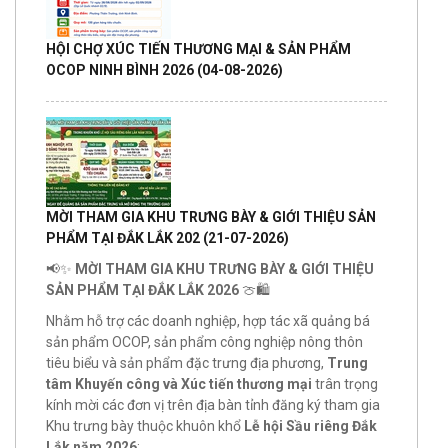
HỘI CHỢ XÚC TIẾN THƯƠNG MẠI & SẢN PHẨM
OCOP NINH BÌNH 2026
(04-08-2026)
MỜI THAM GIA KHU TRƯNG BÀY & GIỚI THIỆU SẢN
PHẨM TẠI ĐẮK LẮK 202
(21-07-2026)
📢✨
MỜI THAM GIA KHU TRƯNG BÀY & GIỚI THIỆU
SẢN PHẨM TẠI ĐẮK LẮK 2026
🍈🛍️
Nhằm hỗ trợ các doanh nghiệp, hợp tác xã quảng bá
sản phẩm OCOP, sản phẩm công nghiệp nông thôn
tiêu biểu và sản phẩm đặc trưng địa phương,
Trung
tâm Khuyến công và Xúc tiến thương mại
trân trọng
kính mời các đơn vị trên địa bàn tỉnh đăng ký tham gia
Khu trưng bày thuộc khuôn khổ
Lễ hội Sầu riêng Đắk
Lắk năm 2026
: