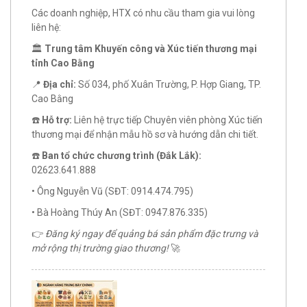
Các doanh nghiệp, HTX có nhu cầu tham gia vui lòng
liên hệ:
🏛️
Trung tâm Khuyến công và Xúc tiến thương mại
tỉnh Cao Bằng
📍
Địa chỉ:
Số 034, phố Xuân Trường, P. Hợp Giang, TP.
Cao Bằng
☎️
Hỗ trợ:
Liên hệ trực tiếp Chuyên viên phòng Xúc tiến
thương mại để nhận mẫu hồ sơ và hướng dẫn chi tiết.
☎️
Ban tổ chức chương trình (Đắk Lắk):
02623.641.888
• Ông Nguyễn Vũ (SĐT: 0914.474.795)
• Bà Hoàng Thúy An (SĐT: 0947.876.335)
👉
Đăng ký ngay để quảng bá sản phẩm đặc trưng và
mở rộng thị trường giao thương!
🚀