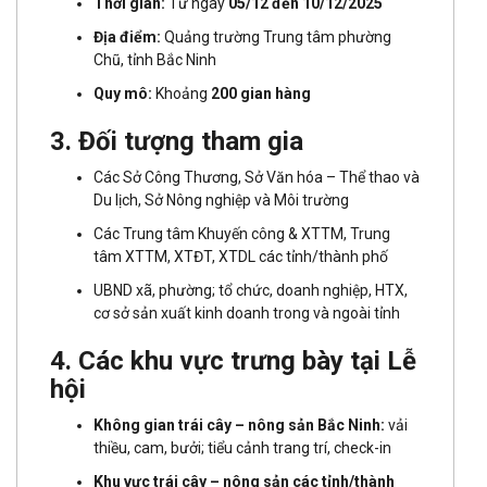
Thời gian:
Từ ngày
05/12 đến 10/12/2025
Địa điểm:
Quảng trường Trung tâm phường
Chũ, tỉnh Bắc Ninh
Quy mô:
Khoảng
200 gian hàng
3. Đối tượng tham gia
Các Sở Công Thương, Sở Văn hóa – Thể thao và
Du lịch, Sở Nông nghiệp và Môi trường
Các Trung tâm Khuyến công & XTTM, Trung
tâm XTTM, XTĐT, XTDL các tỉnh/thành phố
UBND xã, phường; tổ chức, doanh nghiệp, HTX,
cơ sở sản xuất kinh doanh trong và ngoài tỉnh
4. Các khu vực trưng bày tại Lễ
hội
Không gian trái cây – nông sản Bắc Ninh:
vải
thiều, cam, bưởi; tiểu cảnh trang trí, check-in
Khu vực trái cây – nông sản các tỉnh/thành