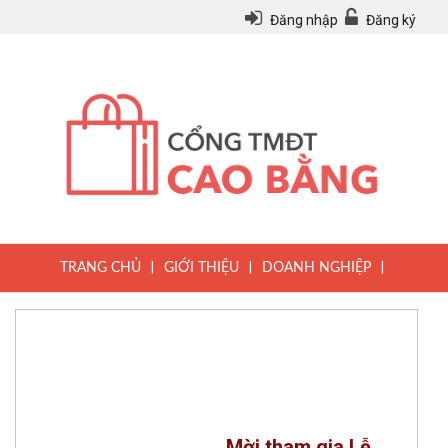
Đăng nhập
Đăng ký
|
|
|
TRANG CHỦ
GIỚI THIỆU
DOANH NGHIỆP
|
|
|
SẢN PHẨM
TIN TỨC
QUY CHẾ
|
VĂN BẢN PHÁP LUẬT
HƯỚNG DẪN ĐĂNG KÝ THÀNH VIÊN
Mời tham gia Lễ