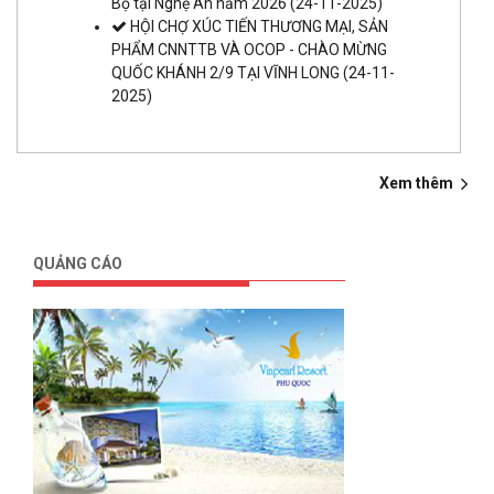
Bộ tại Nghệ An năm 2026
(24-11-2025)
HỘI CHỢ XÚC TIẾN THƯƠNG MẠI, SẢN
PHẨM CNNTTB VÀ OCOP - CHÀO MỪNG
QUỐC KHÁNH 2/9 TẠI VĨNH LONG
(24-11-
2025)
Xem thêm
QUẢNG CÁO