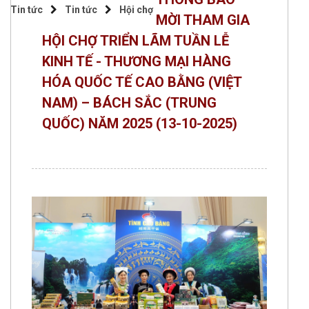
Tin tức
Tin tức
Hội chợ
MỜI THAM GIA
HỘI CHỢ TRIỂN LÃM TUẦN LỄ
KINH TẾ - THƯƠNG MẠI HÀNG
HÓA QUỐC TẾ CAO BẰNG (VIỆT
NAM) – BÁCH SẮC (TRUNG
QUỐC) NĂM 2025
(13-10-2025)