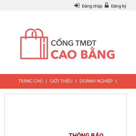
Đăng nhập
Đăng ký
|
|
|
TRANG CHỦ
GIỚI THIỆU
DOANH NGHIỆP
|
|
|
SẢN PHẨM
TIN TỨC
QUY CHẾ
|
VĂN BẢN PHÁP LUẬT
HƯỚNG DẪN ĐĂNG KÝ THÀNH VIÊN
THÔNG BÁO