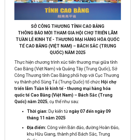
SỞ CÔNG THƯƠNG TỈNH CAO BẰNG
THÔNG BÁO MỜI THAM GIA HỘI CHỢ TRIỂN LÃM
TUẦN LỄ KINH TẾ - THƯƠNG MẠI HÀNG HÓA QUỐC
TẾ CAO BẰNG (VIỆT NAM) – BÁCH SẮC (TRUNG
QUỐC) NĂM 2025
Thực hiện chương trình xúc tiến thương mại giữa tỉnh
Cao Bằng (Việt Nam) và Quảng Tây (Trung Quốc), Sở
Công Thương tỉnh Cao Bằng phối hợp với Cục Thương
vụ thành phố Sùng Tả (Trung Quốc) tổ chức
Hội chợ
triển lãm Tuần lễ kinh tế - thương mại hàng hóa
quốc tế Cao Bằng (Việt Nam) – Bách Sắc (Trung
Quốc) năm 2025
, cụ thể như sau:
Thời gian:
Dự kiến từ
ngày 07 đến ngày 09
tháng 11 năm 2025
Địa điểm:
Công viên Bán đảo, đường Hoàn Đảo,
khu Hữu Giang, thành phố Bách Sắc, Trung