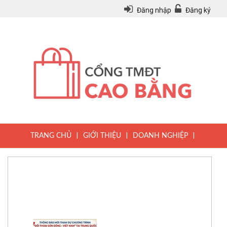
Đăng nhập
Đăng ký
|
|
|
TRANG CHỦ
GIỚI THIỆU
DOANH NGHIỆP
|
|
|
SẢN PHẨM
TIN TỨC
QUY CHẾ
|
VĂN BẢN PHÁP LUẬT
HƯỚNG DẪN ĐĂNG KÝ THÀNH VIÊN