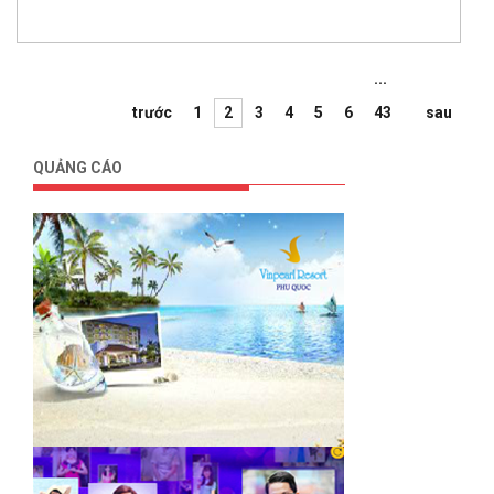
...
trước
1
2
3
4
5
6
43
sau
QUẢNG CÁO