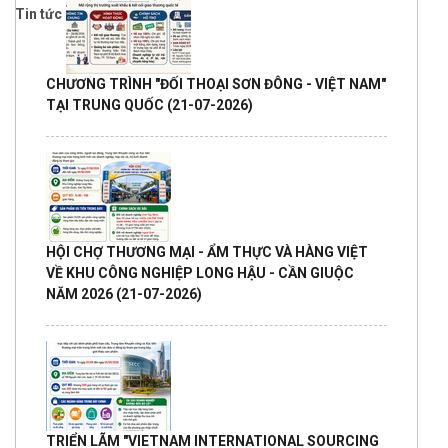
Tin tức
CHƯƠNG TRÌNH "ĐỐI THOẠI SƠN ĐÔNG - VIỆT NAM"
TẠI TRUNG QUỐC
(21-07-2026)
HỘI CHỢ THƯƠNG MẠI - ẨM THỰC VÀ HÀNG VIỆT
VỀ KHU CÔNG NGHIỆP LONG HẬU - CẦN GIUỘC
NĂM 2026
(21-07-2026)
TRIỂN LÃM "VIETNAM INTERNATIONAL SOURCING