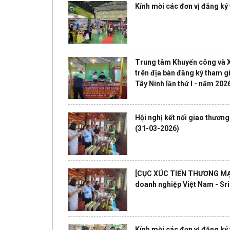
Kính mời các đơn vị đăng k
Trung tâm Khuyến công và Xú
trên địa bàn đăng ký tham g
Tây Ninh lần thứ I - năm 202
Hội nghị kết nối giao thươn
(31-03-2026)
[CỤC XÚC TIẾN THƯƠNG MẠI] 
doanh nghiệp Việt Nam - Sr
Kính mời các đơn vị đăng k