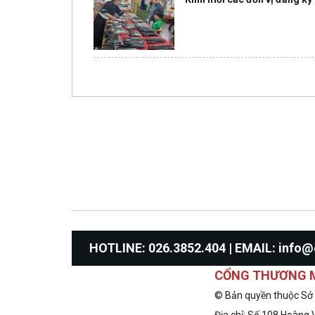
HOTLINE: 026.3852.404 | EMAIL: inf
CỔNG THƯƠNG M
© Bản quyền thuộc Sở