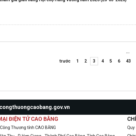
...
trước
1
2
3
4
5
6
43
o@congthuongcaobang.gov.vn
ẠI ĐIỆN TỬ CAO BẰNG
CH
 Công Thương tỉnh CAO BẰNG
Quy 