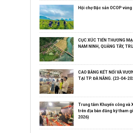
Hội chợ Đặc sản OCOP vùng
CỤC XÚC TIẾN THƯƠNG MẠI
NAM NINH, QUẢNG TÂY, T
CAO BẰNG KẾT NỐI VÀ VƯƠ
TẠI TP. ĐÀ NẴNG.
(23-04-20
Trung tâm Khuyến công và Xú
trên địa bàn đăng ký tham 
2026)