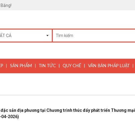
 Bằng!
|
|
|
|
|
ỆP
SẢN PHẨM
TIN TỨC
QUY CHẾ
VĂN BẢN PHÁP LUẬT
đặc sản địa phương tại Chương trình thúc đẩy phát triển Thương mại
-04-2026)