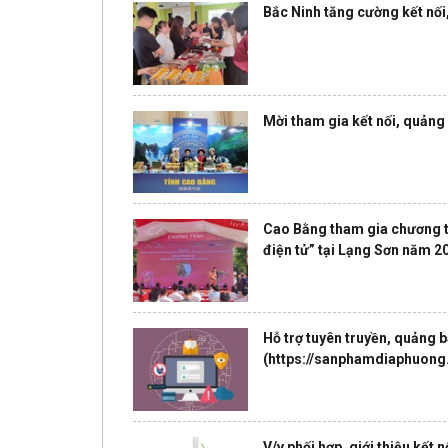
Bắc Ninh tăng cường kết nố
Mời tham gia kết nối, quản
Cao Bằng tham gia chương tr
điện tử” tại Lạng Sơn năm 
Hỗ trợ tuyên truyền, quảng 
(https://sanphamdiaphuong
V/v phối hợp, giới thiệu kết 