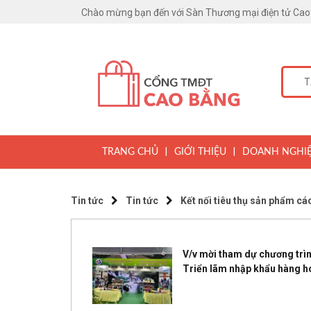
Chào mừng bạn đến với Sàn Thương mại điện tử Cao
|
|
TRANG CHỦ
GIỚI THIỆU
DOANH NGHI
Tin tức
Tin tức
Kết nối tiêu thụ sản phẩm các
V/v mời tham dự chương trìn
Triển lãm nhập khẩu hàng h