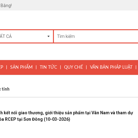
 Bằng!
|
|
|
|
|
ỆP
SẢN PHẨM
TIN TỨC
QUY CHẾ
VĂN BẢN PHÁP LUẬT
 tỉnh
h kết nối giao thương, giới thiệu sản phẩm tại Vân Nam và tham dự
óa RCEP tại Sơn Đông
(10-03-2026)