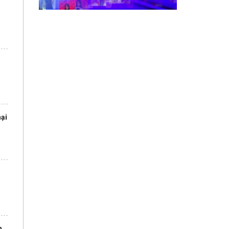
)
mại
n