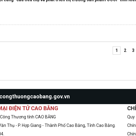
1
2
3
o@congthuongcaobang.gov.vn
ẠI ĐIỆN TỬ CAO BẰNG
CH
 Công Thương tỉnh CAO BẰNG
Quy 
Văn Thụ - P. Hợp Giang - Thành Phố Cao Bằng, Tỉnh Cao Bằng.
Chín
04.
Chín