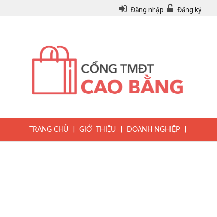
Đăng nhập
Đăng ký
|
|
|
TRANG CHỦ
GIỚI THIỆU
DOANH NGHIỆP
|
|
|
SẢN PHẨM
TIN TỨC
QUY CHẾ
|
VĂN BẢN PHÁP LUẬT
HƯỚNG DẪN ĐĂNG KÝ THÀNH VIÊN